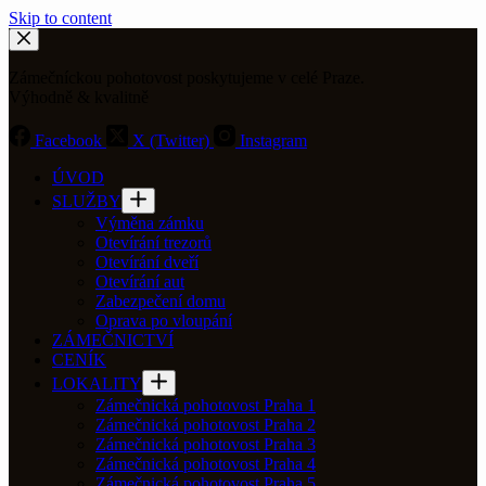
Skip to content
Zámečníckou pohotovost poskytujeme v celé Praze.
Výhodně & kvalitně
Facebook
X (Twitter)
Instagram
ÚVOD
SLUŽBY
Výměna zámku
Otevírání trezorů
Otevírání dveří
Otevírání aut
Zabezpečení domu
Oprava po vloupání
ZÁMEČNICTVÍ
CENÍK
LOKALITY
Zámečnická pohotovost Praha 1
Zámečnická pohotovost Praha 2
Zámečnická pohotovost Praha 3
Zámečnická pohotovost Praha 4
Zámečnická pohotovost Praha 5