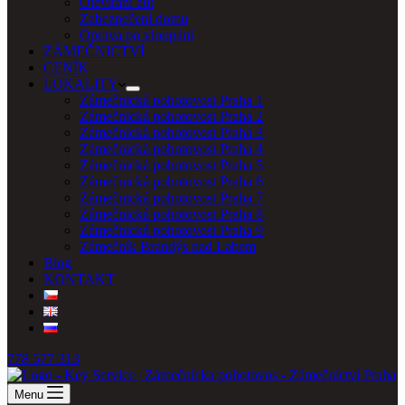
Otevírání aut
Zabezpečení domu
Oprava po vloupání
ZÁMEČNICTVÍ
CENÍK
LOKALITY
Zámečnická pohotovost Praha 1
Zámečnická pohotovost Praha 2
Zámečnická pohotovost Praha 3
Zámečnická pohotovost Praha 4
Zámečnická pohotovost Praha 5
Zámečnická pohotovost Praha 6
Zámečnická pohotovost Praha 7
Zámečnická pohotovost Praha 8
Zámečnická pohotovost Praha 9
Zámečník Brandýs nad Labem
Blog
KONTAKT
778 577 313
Menu