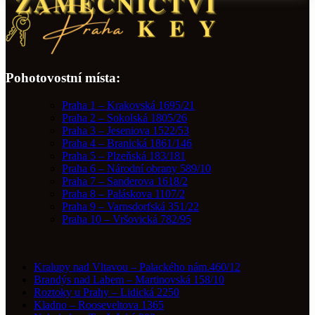
Pohotovostní místa:
Praha 1 – Krakovská 1695/21
Praha 2 – Sokolská 1805/26
Praha 3 – Jeseniova 1522/53
Praha 4 – Branická 1861/146
Praha 5 – Plzeňská 183/181
Praha 6 – Národní obrany 589/10
Praha 7 – Sanderova 1618/2
Praha 8 – Paláskova 1107/2
Praha 9 – Varnsdorfská 351/22
Praha 10 – Vršovická 782/95
Kralupy nad Vltavou – Palackého nám.460/12
Brandýs nad Labem – Martinovská 158/10
Roztoky u Prahy – Lidická 2250
Kladno – Rooseveltova 1365