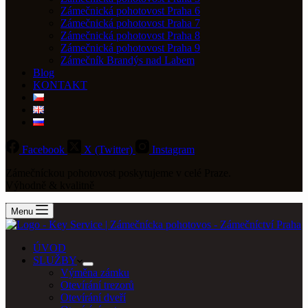
Zámečnická pohotovost Praha 6
Zámečnická pohotovost Praha 7
Zámečnická pohotovost Praha 8
Zámečnická pohotovost Praha 9
Zámečník Brandýs nad Labem
Blog
KONTAKT
Facebook
X (Twitter)
Instagram
Zámečníckou pohotovost poskytujeme v celé Praze.
Výhodně & kvalitně
Menu
ÚVOD
SLUŽBY
Výměna zámku
Otevírání trezorů
Otevírání dveří