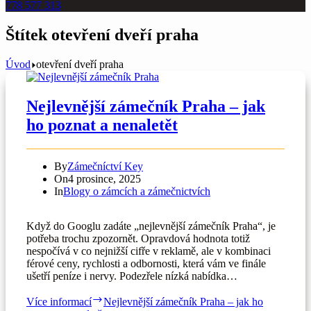
778 577 313
Štítek
otevření dveří praha
Úvod
otevření dveří praha
Nejlevnější zámečník Praha – jak
ho poznat a nenaletět
By
Zámečníctví Key
On
4 prosince, 2025
In
Blogy o zámcích a zámečnictvích
Když do Googlu zadáte „nejlevnější zámečník Praha“, je
potřeba trochu zpozornět. Opravdová hodnota totiž
nespočívá v co nejnižší cifře v reklamě, ale v kombinaci
férové ceny, rychlosti a odbornosti, která vám ve finále
ušetří peníze i nervy. Podezřele nízká nabídka…
Více informací
Nejlevnější zámečník Praha – jak ho