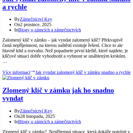
a rychle
By
Zámečníctví Key
On
2 prosince, 2025
In
Blogy o zámcích a zámečnictvích
Zalomený klíč v zámku – jak vyndat zalomený klíč? Překvapivě
častá nepříjemnost, na kterou naštěstí existuje řešení. Chce to ale
hlavně klid a rozvahu. Než popadnete první kleště, které najdete, je
klíčové situaci dobře vyhodnotit a vyhnout se unáhleným krokům.
…
Více informací
Jak vyndat zalomený klíč v zámku snadno a rychle
Zlomený klíč v zámku jak ho snadno
vyndat
By
Zámečníctví Key
On
28 listopadu, 2025
In
Blogy o zámcích a zámečnictvích
Zlomený klíč v zámku? Nepříjemná situace, která dokáže potrápit v