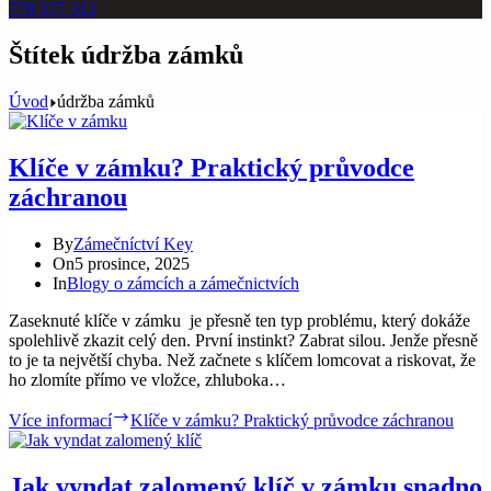
778 577 313
Štítek
údržba zámků
Úvod
údržba zámků
Klíče v zámku? Praktický průvodce
záchranou
By
Zámečníctví Key
On
5 prosince, 2025
In
Blogy o zámcích a zámečnictvích
Zaseknuté klíče v zámku je přesně ten typ problému, který dokáže
spolehlivě zkazit celý den. První instinkt? Zabrat silou. Jenže přesně
to je ta největší chyba. Než začnete s klíčem lomcovat a riskovat, že
ho zlomíte přímo ve vložce, zhluboka…
Více informací
Klíče v zámku? Praktický průvodce záchranou
Jak vyndat zalomený klíč v zámku snadno