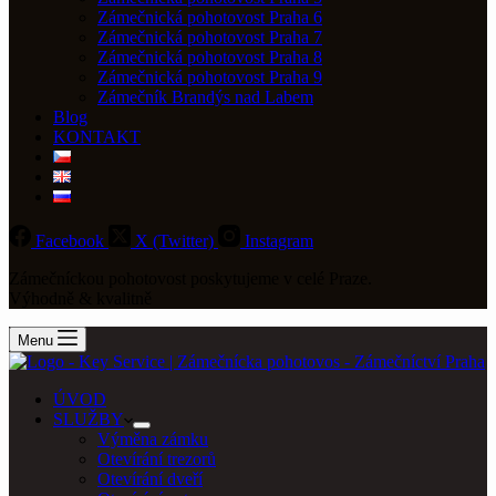
Zámečnická pohotovost Praha 6
Zámečnická pohotovost Praha 7
Zámečnická pohotovost Praha 8
Zámečnická pohotovost Praha 9
Zámečník Brandýs nad Labem
Blog
KONTAKT
Facebook
X (Twitter)
Instagram
Zámečníckou pohotovost poskytujeme v celé Praze.
Výhodně & kvalitně
Menu
ÚVOD
SLUŽBY
Výměna zámku
Otevírání trezorů
Otevírání dveří