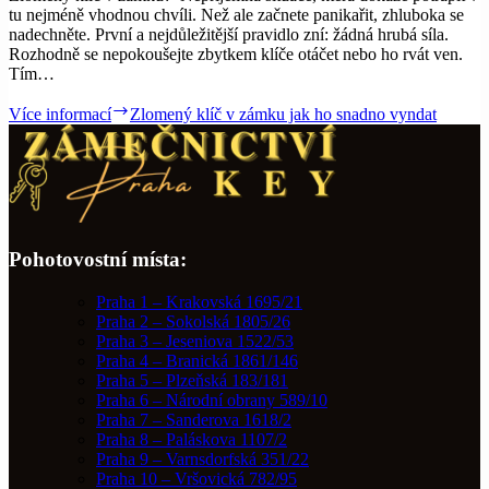
tu nejméně vhodnou chvíli. Než ale začnete panikařit, zhluboka se
nadechněte. První a nejdůležitější pravidlo zní: žádná hrubá síla.
Rozhodně se nepokoušejte zbytkem klíče otáčet nebo ho rvát ven.
Tím…
Více informací
Zlomený klíč v zámku jak ho snadno vyndat
Pohotovostní místa:
Praha 1 – Krakovská 1695/21
Praha 2 – Sokolská 1805/26
Praha 3 – Jeseniova 1522/53
Praha 4 – Branická 1861/146
Praha 5 – Plzeňská 183/181
Praha 6 – Národní obrany 589/10
Praha 7 – Sanderova 1618/2
Praha 8 – Paláskova 1107/2
Praha 9 – Varnsdorfská 351/22
Praha 10 – Vršovická 782/95