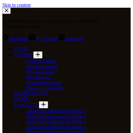
Skip to content
Zámečníckou pohotovost poskytujeme v celé Praze.
Výhodně & kvalitně
Facebook
X (Twitter)
Instagram
ÚVOD
SLUŽBY
Výměna zámku
Otevírání trezorů
Otevírání dveří
Otevírání aut
Zabezpečení domu
Oprava po vloupání
ZÁMEČNICTVÍ
CENÍK
LOKALITY
Zámečnická pohotovost Praha 1
Zámečnická pohotovost Praha 2
Zámečnická pohotovost Praha 3
Zámečnická pohotovost Praha 4
Zámečnická pohotovost Praha 5