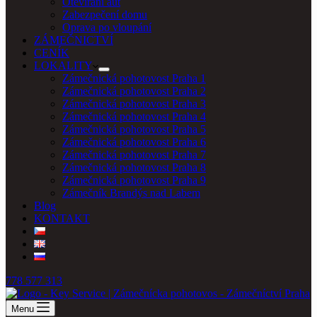
Otevírání aut
Zabezpečení domu
Oprava po vloupání
ZÁMEČNICTVÍ
CENÍK
LOKALITY
Zámečnická pohotovost Praha 1
Zámečnická pohotovost Praha 2
Zámečnická pohotovost Praha 3
Zámečnická pohotovost Praha 4
Zámečnická pohotovost Praha 5
Zámečnická pohotovost Praha 6
Zámečnická pohotovost Praha 7
Zámečnická pohotovost Praha 8
Zámečnická pohotovost Praha 9
Zámečník Brandýs nad Labem
Blog
KONTAKT
778 577 313
Menu