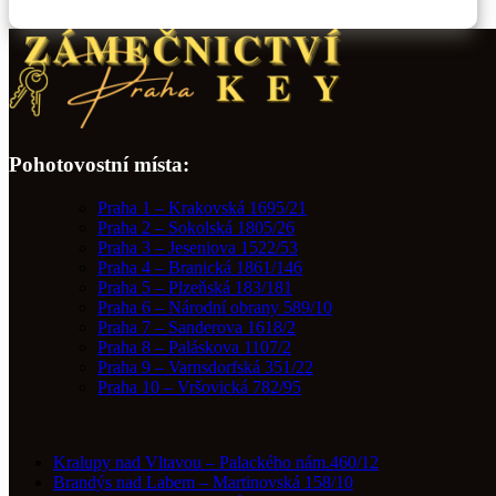
ceník
zámečnictví
aneb
kolik
skutečně
stojí
zámečník
Pohotovostní místa:
Praha 1 – Krakovská 1695/21
Praha 2 – Sokolská 1805/26
Praha 3 – Jeseniova 1522/53
Praha 4 – Branická 1861/146
Praha 5 – Plzeňská 183/181
Praha 6 – Národní obrany 589/10
Praha 7 – Sanderova 1618/2
Praha 8 – Paláskova 1107/2
Praha 9 – Varnsdorfská 351/22
Praha 10 – Vršovická 782/95
Kralupy nad Vltavou – Palackého nám.460/12
Brandýs nad Labem – Martinovská 158/10