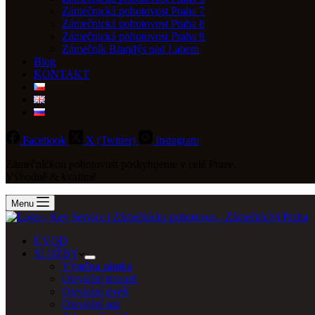
Zámečnická pohotovost Praha 7
Zámečnická pohotovost Praha 8
Zámečnická pohotovost Praha 9
Zámečník Brandýs nad Labem
Blog
KONTAKT
Facebook
X (Twitter)
Instagram
Zámečníckou pohotovost poskytujeme v celé Praze.
Výhodně & kvalitně
Menu
ÚVOD
SLUŽBY
Výměna zámku
Otevírání trezorů
Otevírání dveří
Otevírání aut