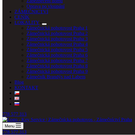
Zabezpečení domu
Oprava po vloupání
ZÁMEČNICTVÍ
CENÍK
LOKALITY
Zámečnická pohotovost Praha 1
Zámečnická pohotovost Praha 2
Zámečnická pohotovost Praha 3
Zámečnická pohotovost Praha 4
Zámečnická pohotovost Praha 5
Zámečnická pohotovost Praha 6
Zámečnická pohotovost Praha 7
Zámečnická pohotovost Praha 8
Zámečnická pohotovost Praha 9
Zámečník Brandýs nad Labem
Blog
KONTAKT
778 577 313
Menu
778 577 313