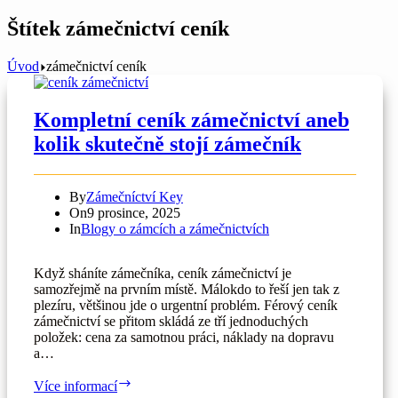
Štítek
zámečnictví ceník
Úvod
zámečnictví ceník
Kompletní ceník zámečnictví aneb
kolik skutečně stojí zámečník
By
Zámečníctví Key
On
9 prosince, 2025
In
Blogy o zámcích a zámečnictvích
Když sháníte zámečníka, ceník zámečnictví je
samozřejmě na prvním místě. Málokdo to řeší jen tak z
plezíru, většinou jde o urgentní problém. Férový ceník
zámečnictví se přitom skládá ze tří jednoduchých
položek: cena za samotnou práci, náklady na dopravu
a…
Kompletní
Více informací